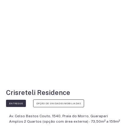
Crisreteli Residence
ENTREGUE
OPÇÃO DE UNIDADES MOBILIADAS
Av. Celso Bastos Couto, 1540, Praia do Morro, Guarapari
Amplos 2 Quartos (opção com área externa) - 73,50m² a 159m²