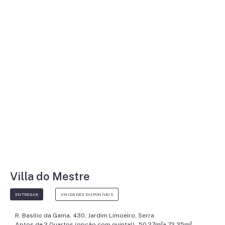
Villa do Mestre
ENTREGUE
UNIDADES DISPONÍVEIS
R. Basílio da Gama, 430, Jardim Limoeiro, Serra
Aptos de 2 Quartos (opção com quintal) - 50,27m²a 72,35m²